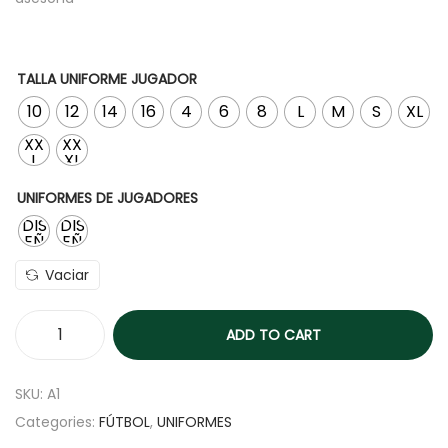
TALLA UNIFORME JUGADOR
10
12
14
16
4
6
8
L
M
S
XL
XX
XX
L
XL
UNIFORMES DE JUGADORES
DIS
DIS
EÑ
EÑ
O1
O2
Vaciar
ADD TO CART
SKU:
A1
Categories:
FÚTBOL
,
UNIFORMES