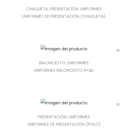
TALLAS
CHAQUETA
,
PRESENTACIÓN
,
UNIFORMES
4 -6-8-10-12-14-16-S-M-L-XL-XXL-XXXL
UNIFORMES DE PRESENTACIÓN (CHAQUETA)
PUEDES TENER DISEÑO PARA JUGADORES Y DISEÑO PARA
ARQUEROS
La mercancía se entrega en la empresa
BALONCESTO
,
UNIFORMES
Puedes comprar con ADDI ( CREDITO) o CONVENIO
UNIFORMES BALONCESTO RYAD
COMFAMA ( DESCUENTO CUPON)
PRESENTACIÓN
,
UNIFORMES
UNIFORMES DE PRESENTACIÓN (POLO)