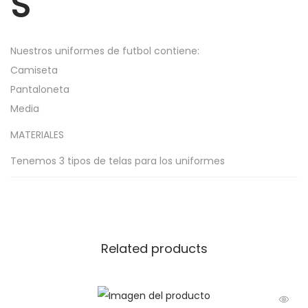
S
Nuestros uniformes de futbol contiene:
Camiseta
Pantaloneta
Media
MATERIALES
Tenemos 3 tipos de telas para los uniformes
personalizados de futbol.
ACTIVA : CONTROL DE HUMEDAD( DRYFIT)
SUDAFRICA : CONTROL DE HUMEDAD , LIVIANA
Related products
KYOTO: CONTROL DE HUMEDAD, FILTRO UV ( ANTISOLAR) ,
ANTIBACTERIAL, ELONGACION TRANSVERSAL ( PERMITE
MAYOR MOVILIDAD)