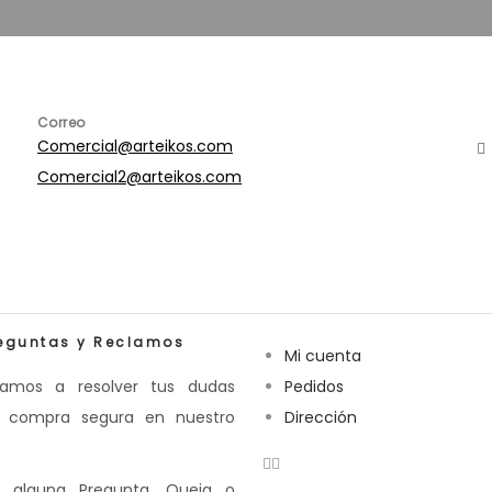
Correo
Comercial@arteikos.com
Comercial2@arteikos.com
eguntas y Reclamos
Mi cuenta
amos a resolver tus dudas
Pedidos
u compra segura en nuestro
Dirección
s alguna Pregunta, Queja o